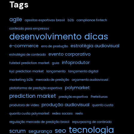
Tags
agile
apostas esportivas brasil
b2b
compliance fintech
conteúdo para empresas
dicas
desenvolvimento
e-commerce
estratégia audiovisual
erro de produção
evento corporativo
estratégia de conteúdo
infoprodutor
futebol prediction market
guia
kyc prediction market
lançamento
lançamento digital
marketing b2b
mercado de predição
orçamento audiovisual
polymarket
plataforma de predição esportiva
prediction market
predição esportiva
Prefeituras
produção audiovisual
produtora de vídeo
quanto custa
quanto custa polymarket
redes sociais
reels
regulação mercado de predição brasil
repurposing de conteúdo
tecnologia
seo
scrum
segurança