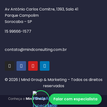
Av Antônio Carlos Comitre, 1393, Sala 41
Parque Campolim
Sorocaba – SP
15 99666-1577
contato@mindconsulting.com.br
© 2026 | Mind Group & Marketing – Todos os direitos
reservados
Marketing Digital
White
Falar com especialista
Conheça o
Mind Group
:
|
Label