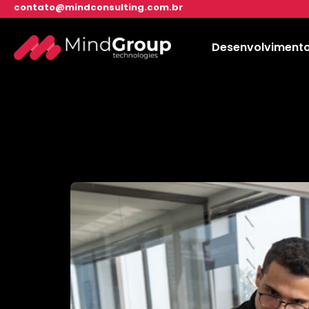
contato@mindconsulting.com.br
Desenvolviment